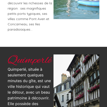
découvrir les richesses de la
région : ses magnifiques
petits ports typiques, ses
villes comme Pont Aven et
Concarneau, ses îles
paradisiaques…
Quimperlé
Quimperlé, située à
seulement quelques
minutes du gîte, est une
ville historique qui vaut
le détour, avec un beau
patrimoine à découvrir.
Elle possède des