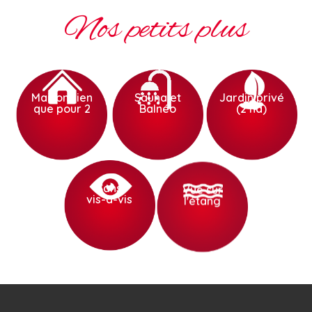
Nos petits plus
Maison rien
Sauna et
Jardin privé
que pour 2
Balnéo
(2 ha)
Sans
Vue sur
vis-à-vis
l'étang